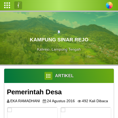
Login
Admin
Layanan
KAMPUNG SINAR REJO
Mandiri
Kalirejo, Lampung Tengah
Profil
Desa
Pemerintahan
Desa
ARTIKEL
Data
Pemerintah Desa
Desa
EKA RAMADHANI
24 Agustus 2016
492 Kali Dibaca
Peta