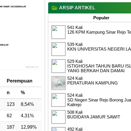
UM TAMAT SD/SEDERAJAT
UM TAMAT SD/SEDERAJAT
ARSIP ARTIKEL
Populer
541 Kali
126 KPM Kampung Sinar Rejo Ter
539 Kali
DERAJAT
DERAJAT
KKN UNIVERSITAS NEGERI L
529 Kali
ISTIGHOSAH TAHUN BARU IS
Highcharts.com
YANG BERKAH DAN DAMAI
524 Kali
Perempuan
PERATURAN KAMPUNG
n
%
524 Kali
SD Negeri Sinar Rejo Borong Ju
123
8,54%
Kalirejo
508 Kali
62
4,31%
BUDIDAYA JAMUR SAWIT
187
12,99%
492 Kali