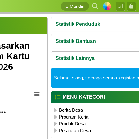
E-Mandiri
Statistik Penduduk
Statistik Bantuan
asarkan
m Kartu
Statistik Lainnya
026
Selamat siang, semoga semua kegiatan be
MENU KATEGORI
Berita Desa
EKOLAH
EKOLAH
Program Kerja
Produk Desa
Peraturan Desa