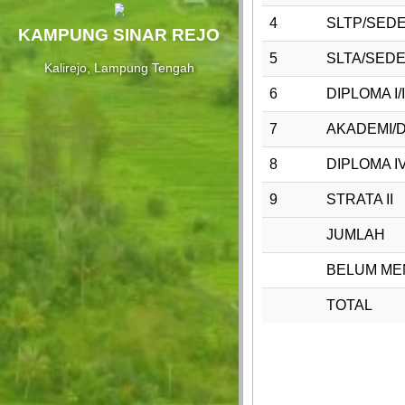
4
SLTP/SED
KAMPUNG SINAR REJO
5
SLTA/SED
Kalirejo, Lampung Tengah
6
DIPLOMA I/I
7
AKADEMI/DI
8
DIPLOMA IV
9
STRATA II
JUMLAH
BELUM ME
TOTAL