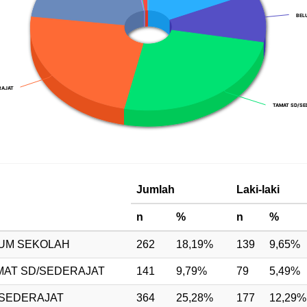
BEL
BEL
RAJAT
RAJAT
TAMAT SD/SE
TAMAT SD/SE
t.
Jumlah
Laki-laki
n
%
n
%
LUM SEKOLAH
262
18,19%
139
9,65%
MAT SD/SEDERAJAT
141
9,79%
79
5,49%
/SEDERAJAT
364
25,28%
177
12,29%