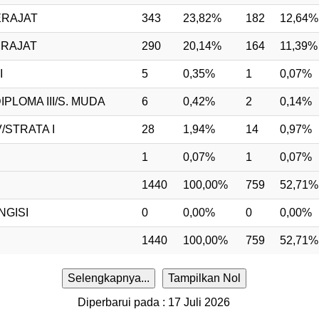
ERAJAT
343
23,82%
182
12,64%
ERAJAT
290
20,14%
164
11,39%
I
5
0,35%
1
0,07%
PLOMA III/S. MUDA
6
0,42%
2
0,14%
/STRATA I
28
1,94%
14
0,97%
1
0,07%
1
0,07%
1440
100,00%
759
52,71%
NGISI
0
0,00%
0
0,00%
1440
100,00%
759
52,71%
Selengkapnya...
Tampilkan Nol
Diperbarui pada : 17 Juli 2026