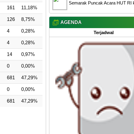
Semarak Puncak Acara HUT RI k
161
11,18%
126
8,75%
AGENDA
4
0,28%
Terjadwal
4
0,28%
14
0,97%
0
0,00%
681
47,29%
0
0,00%
681
47,29%