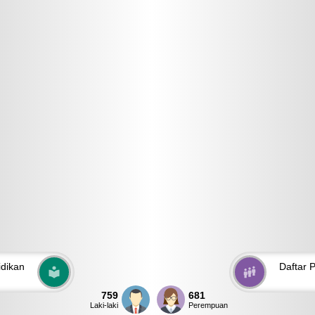
dikan
Daftar P
759
681
Laki-laki
Perempuan