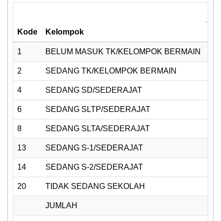
Ju
Kode
Kelompok
n
1
BELUM MASUK TK/KELOMPOK BERMAIN
10
2
SEDANG TK/KELOMPOK BERMAIN
2
4
SEDANG SD/SEDERAJAT
15
6
SEDANG SLTP/SEDERAJAT
6
8
SEDANG SLTA/SEDERAJAT
5
13
SEDANG S-1/SEDERAJAT
1
14
SEDANG S-2/SEDERAJAT
1
20
TIDAK SEDANG SEKOLAH
12
JUMLAH
16