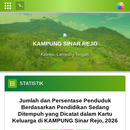
Login
Admin
Layanan
KAMPUNG SINAR REJO
Mandiri
Kalirejo, Lampung Tengah
Profil
Desa
Pemerintahan
Desa
STATISTIK
Data
Jumlah dan Persentase Penduduk
Desa
Berdasarkan Pendidikan Sedang
Ditempuh yang Dicatat dalam Kartu
Peta
Keluarga di KAMPUNG Sinar Rejo, 2026