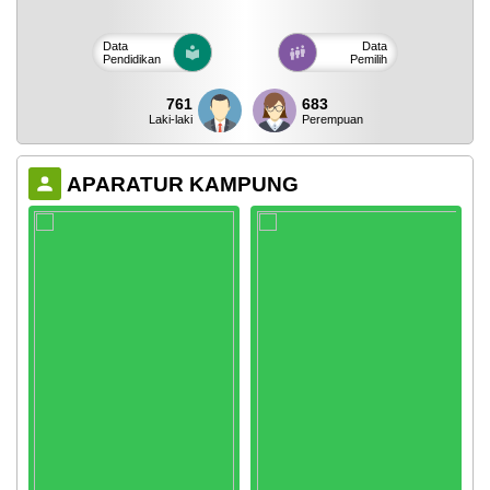
Data
Data
Pendidikan
Pemilih
761
683
Laki-laki
Perempuan
APARATUR KAMPUNG