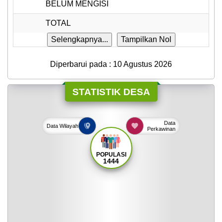
BELUM MENGISI
12
TOTAL
14
Selengkapnya...
Tampilkan Nol
Diperbarui pada : 10 Agustus 2026
STATISTIK DESA
Data
Data
Wilayah
Perkawinan
POPULASI
1444